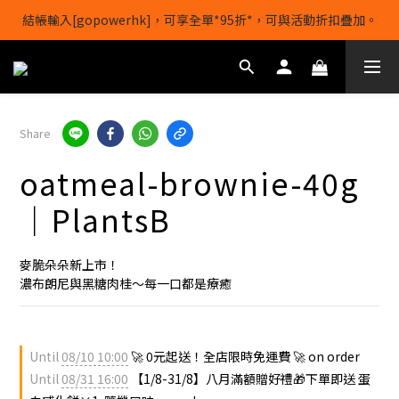
結帳輸入[gopowerhk]，可享全單*95折*，可與活動折扣疊加。
【1/8-31/8】8月下單即贈 蛋白威化餅×1-隨機口味
[新會員優惠]新會員註冊即送$20購物金
【1/8-31/8】8月下單即贈 蛋白威化餅×1-隨機口味
Share
oatmeal-brownie-40g
｜PlantsB
麥脆朵朵新上市！
濃布朗尼與黑糖肉桂～每一口都是療癒
Until
08/10 10:00
🚀 0元起送！全店限時免運費 🚀 on order
Until
08/31 16:00
【1/8-31/8】八月滿額贈好禮🎁下單即送 蛋