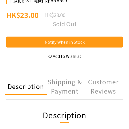
白威化餅×1-隨機口味 on order
HK$23.00
HK$28.00
Sold Out
Notify When in Stock
Add to Wishlist
Shipping &
Customer
Description
Payment
Reviews
Description