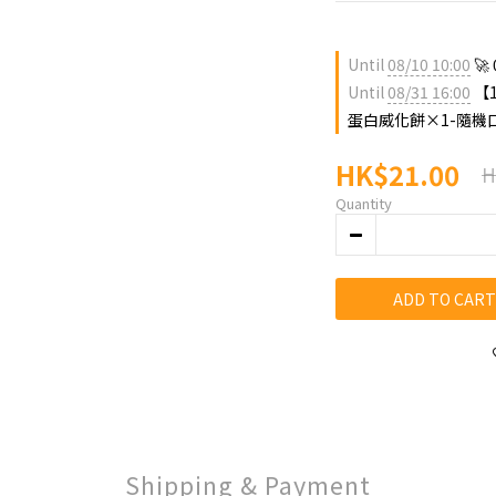
Until
08/10 10:00
🚀
Until
08/31 16:00
【1
蛋白威化餅×1-隨機口味 
HK$21.00
H
Quantity
ADD TO CART
Shipping & Payment