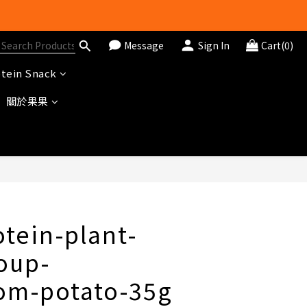
Message
Sign In
Cart(0)
tein Snack
關於果果
BUY NOW
otein-plant-
oup-
om-potato-35g