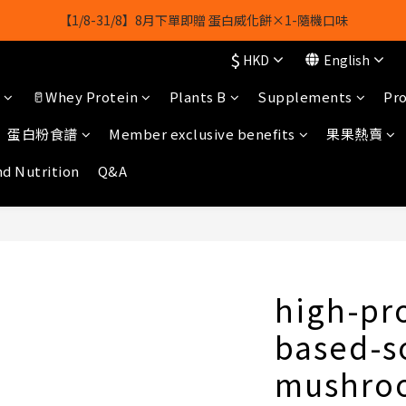
【1/8-31/8】8月下單即贈 蛋白威化餅×1-隨機口味
【1/8-31/8】8月下單即贈 蛋白威化餅×1-隨機口味
$
HKD
English
結帳輸入[gopowerhk]，可享全單*95折*，可與活動折扣疊加。
🥛Whey Protein
Plants B
Supplements
Pro
[新會員優惠]新會員註冊即送$20購物金
蛋白粉食譜
Member exclusive benefits
果果熱賣
【1/8-31/8】8月下單即贈 蛋白威化餅×1-隨機口味
nd Nutrition
Q&A
high-pr
based-s
mushro