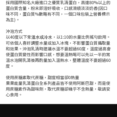
採用國際知名大廠進口之優質乳清蛋白，高達80%以上的
蛋白質含量，粉末即溶好吸收，口感滑順淡淡奶香(因口
味不同，蛋白質%數略有不同，一個口味包裝上營養標示
為主)。
沖泡方式
以40度以下
，以1:10的水量比例搖勻飲用。
常溫水或冷水
可依個人喜好調整水量或加入冰塊，不影響蛋白質攝取量
和效果。沖泡乳清時建議水溫不要超過60度，溫度過高會
使蛋白質變性而影響口感，想要溫熱喝可以先以一半的常
溫水泡開乳清後再酌量加入溫熱水，整體溫度不要超過60
度。
使用蔗糖素取代蔗糖，甜度相當卻0熱量
果果能量乳清蛋白全系列產品皆不使用阿斯巴甜，而是使
用蔗糖素作為甜味劑，取代蔗糖卻幾乎不含熱量，敬請安
心食用。