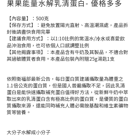
果果能量水解乳清蛋白- 優格多多
【內容量】：500克
【保存方式】：避免放置陽光直射、高溫潮濕處，產品拆
封後請盡快食用完畢
【建議食用方式】：以1:10比例的常溫水
/
或喜愛飲
冷水
品沖泡食用，也可依個人口感調整比例
【其他揭露事項】：本產品含有牛奶及其製品，不適合對
其過敏體質者食用。本產品包裝內附贈25g湯匙1支
依照衛福部最新公告，每日蛋白質建議攝取量為體重之
1.1倍公克的蛋白質，但是國人普遍攝取不足，因此乳清
蛋白是能快速攝取補充蛋白值得好方法，從新鮮牛奶中萃
取出來的乳清蛋白含有極高比例的蛋白質，是優質的蛋白
質攝取來源，還能同時補充人體必需胺基酸和維生素礦物
質等營養。
大分子水解成小分子