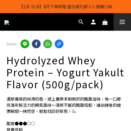
【1/8-31/8】8月下單即贈 蛋白威化餅×1-隨機口味
【1/8-31/8】8月下單即贈 蛋白威化餅×1-隨機口味
結帳輸入[gopowerhk]，可享全單*95折*，可與活動折扣疊加。
[新會員優惠]新會員註冊即送$20購物金
Share
【1/8-31/8】8月下單即贈 蛋白威化餅×1-隨機口味
Hydrolyzed Whey
Protein – Yogurt Yakult
Flavor (500g/pack)
濃郁優格的絲滑奶香，遇上養樂多剛剛好的酸甜滋味，每一口都
充滿年輕活力的朝氣風味～清新不膩的酸甜搭配，讓訓練後的疲
憊瞬間一掃而空，輕鬆找回好狀態！🍶
甜度●●●○○
營養亮點 