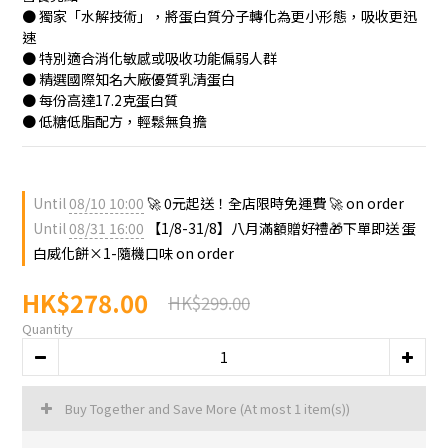
● 獨家「水解技術」，將蛋白質分子轉化為更小形態，吸收更迅
速
● 特別適合消化敏感或吸收功能偏弱人群
● 精選國際知名大廠優質乳清蛋白
● 每份高達17.2克蛋白質
● 低糖低脂配方，輕鬆無負擔
Until
08/10 10:00
🚀 0元起送！全店限時免運費 🚀 on order
Until
08/31 16:00
【1/8-31/8】八月滿額贈好禮🎁下單即送 蛋
白威化餅×1-隨機口味 on order
HK$278.00
HK$299.00
Quantity
Buy Together and Save More
(At most 1 item(s))