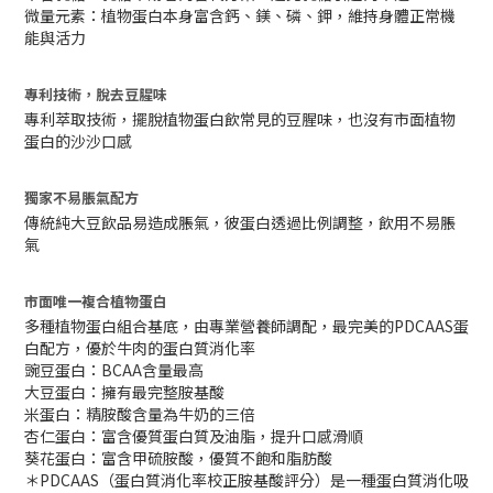
微量元素：植物蛋白本身富含鈣、鎂、磷、鉀，維持身體正常機
能與活力
專利技術，脫去豆腥味
專利萃取技術，擺脫植物蛋白飲常見的豆腥味，也沒有市面植物
蛋白的沙沙口感
獨家不易脹氣配方
傳統純大豆飲品易造成脹氣，彼蛋白透過比例調整，飲用不易脹
氣
市面唯一複合植物蛋白
多種植物蛋白組合基底，由專業營養師調配，最完美的PDCAAS蛋
白配方，優於牛肉的蛋白質消化率
豌豆蛋白：BCAA含量最高
大豆蛋白：擁有最完整胺基酸
米蛋白：精胺酸含量為牛奶的三倍
杏仁蛋白：富含優質蛋白質及油脂，提升口感滑順
葵花蛋白：富含甲硫胺酸，優質不飽和脂肪酸
＊PDCAAS（蛋白質消化率校正胺基酸評分）是一種蛋白質消化吸