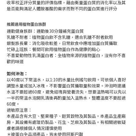
收率校正評分質量的評價指標，藉由衡量蛋白質的消化率以及其
是否能夠滿足人體胺基酸的需求而對不同的蛋白質進行評分
推薦適用植物蛋白族群
運動健身族群：運動後30分鐘補充蛋白質
乳糖不耐者：植物蛋白飲不含乳糖，適合乳糖不耐者飲用
銀髮族長輩：消化吸收較差，日常飲食中應增加蛋白質攝取
忙碌上班族：餐間可飲用植物蛋白作為健康的點心
不喜愛動物性乳清蛋白者：全植物來源的植物蛋白，沒有你不喜
歡的味道
如何沖泡：
以40度以下常溫水，以1:10的水量比例搖勻飲用。可依個人喜好
調整水量或加入冰塊，不影響蛋白質攝取量和效果。沖泡時建議
水溫不要超過60度，避免結塊與營養流失，想要溫熱喝可以先以
一半的常溫水泡開乳清後再酌量加入溫熱水，整體溫度不要超過
60度。
過敏原注意：
本產品含有大豆、堅果種子、麩質穀物及其製品。本產品生產廠
房，其設備有處理奶製品、花生、芝麻及其製品。有相關過敏疑
慮者請根據個人情況謹慎使用
＊彼蛋白全品項產品，皆未使用阿斯巴甜