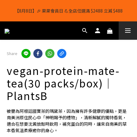
【8月8日】🎉 果果會員日 💪全店任選滿 $2488 立減 $488
【8月8日】🎉 果果會員日 💪全店任選滿 $2488 立減 $488
【1/8-31/8】8月下單即贈 蛋白威化餅×1-隨機口味
結帳輸入[gopowerhk]，可享全單*95折*，可與活動折扣疊加。
Share
[新會員優惠]新會員註冊即送$20購物金
vegan-protein-mate-
【8月8日】🎉 果果會員日 💪全店任選滿 $2488 立減 $488
tea(30 packs/box)｜
PlantsB
被譽為阿根廷國寶茶的瑪黛茶，因為擁有許多健康的優點，更是
南美洲原住民心中「神明賜予的禮物」，清新解膩的獨特香氣，
適合在想要沈澱放鬆時飲用，補充蛋白的同時，讓來自南美的草
本香氣溫柔療癒你的身心。