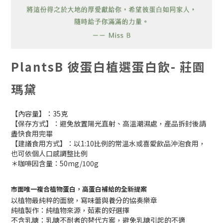
PlantsB 彼蛋白植選蛋白飲- 莊園
瑪黛
【內容量】：35克
【保存方式】：避免放置陽光直射、高溫潮濕處，產品拆封後請
盡快食用完畢
【建議食用方式】：以1:10比例的常溫水或喜愛飲品沖泡食用，
也可依個人口感調整比例
＊咖啡因含量：50mg/100g
市面唯一複合植物蛋白，高蛋白補給的全新提案
以植物最純粹的面貌，寫味蕾與養分的協奏樂章
純植製作：純植物來源，茹素的好選擇
不含乳糖：乳糖不耐者的替代方案，避免乳糖引起的不適