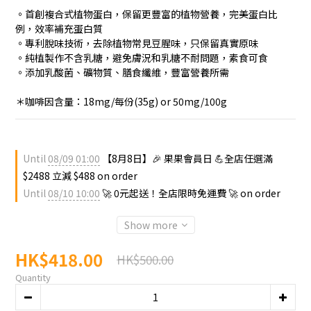
。首創複合式植物蛋白，保留更豐富的植物營養，完美蛋白比
例，效率補充蛋白質
。專利脫味技術，去除植物常見豆腥味，只保留真實原味
。純植製作不含乳糖，避免膚況和乳糖不耐問題，素食可食
。添加乳酸菌、礦物質、膳食纖維，豐富營養所需
＊咖啡因含量：18mg/每份(35g) or 50mg/100g
Until
08/09 01:00
【8月8日】🎉 果果會員日 💪全店任選滿
$2488 立減 $488 on order
Until
08/10 10:00
🚀 0元起送！全店限時免運費 🚀 on order
Show more
HK$418.00
HK$500.00
Quantity