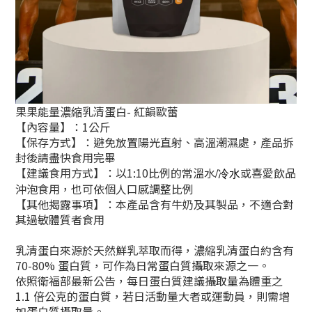
果果能量濃縮乳清蛋白- 紅韻歐蕾
【內容量】：1公斤
【保存方式】：避免放置陽光直射、高溫潮濕處，產品拆
封後請盡快食用完畢
【建議食用方式】：以1:10比例的常溫水
或喜愛飲品
/冷水
沖泡食用，也可依個人口感調整比例
【其他揭露事項】：本產品含有牛奶及其製品，不適合對
其過敏體質者食用
乳清蛋白來源於天然鮮乳萃取而得，濃縮乳清蛋白約含有
70-80% 蛋白質，可作為日常蛋白質攝取來源之一。
依照衛福部最新公告，每日蛋白質建議攝取量為體重之
1.1 倍公克的蛋白質，若日活動量大者或運動員，則需增
加蛋白質攝取量。