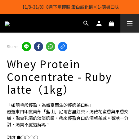
【1/8-31/8】8月下單即贈 蛋白威化餅×1-隨機口味
【1/8-31/8】8月下單即贈 蛋白威化餅×1-隨機口味
結帳輸入[gopowerhk]，可享全單*95折*，可與活動折扣疊加。
[新會員優惠]新會員註冊即送$20購物金
Share
【1/8-31/8】8月下單即贈 蛋白威化餅×1-隨機口味
Whey Protein
Concentrate - Ruby
latte（1kg）
「如羽毛般輕盈，為盛夏而生的輕奶茶口味」
嚴選來自印度南部「藍山」尼爾吉里紅茶，清雅花蜜香與果香交
織，融合乳清的淡淡奶韻，帶來輕盈爽口的清新茶感。微糖一分
甜，清爽不膩還解渴！
甜度 ●○○○○