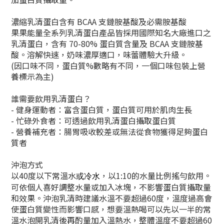
濃縮乳清蛋白含有 BCAA 支鏈胺基酸及必需胺基酸
果果能量全系列乳清蛋白產品皆採用國際知名大廠進口之
乳清蛋白，含有 70-80% 蛋白質含量及 BCAA 支鏈胺基
酸。溶解快速，奶味濃厚適口，味蕾體驗大升級。
(因口味不同，蛋白質%數略有不同，一個口味包裝上營
養標示為主)
誰需要飲用乳清蛋白？
- 健身運動者：富含蛋白質，蛋白質可用於肌肉生長
- 忙碌外食者：可透過飲用乳清蛋白攝取蛋白質
- 營養補充者：腸胃吸收較差或無法從食物獲得足夠蛋白
質者
沖泡方式
以40度以下常溫水
，以1:10的水量比例搖勻飲用。
或冷水
可依個人喜好調整水量或加入冰塊，不影響蛋白質攝取量
和效果。沖泡乳清時建議水溫不要超過60度，溫度過高會
使蛋白質變性而影響口感，想要溫熱喝可以先以一半的常
溫水泡開乳清後再酌量加入溫熱水，整體溫度不要超過60