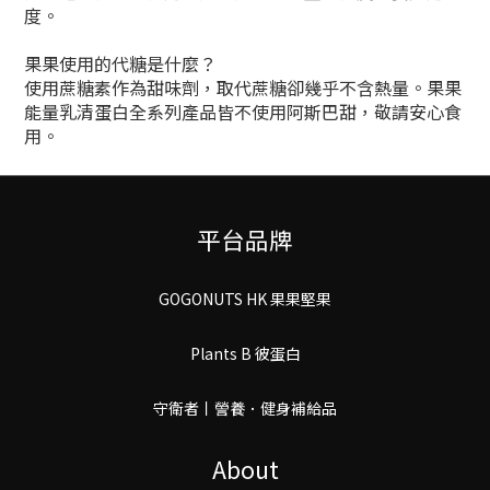
度。
果果使用的代糖是什麼？
使用蔗糖素作為甜味劑，取代蔗糖卻幾乎不含熱量。果果
能量乳清蛋白全系列產品皆不使用阿斯巴甜，敬請安心食
用。
平台品牌
GOGONUTS HK 果果堅果
Plants B 彼蛋白
守衛者丨謍養．健身補給品
About