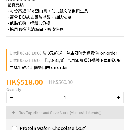
 營養亮點
 - 每份高達 18g 蛋白質，助力肌肉修復與生長
 - 富含 BCAA 支鏈胺基酸，加快恢復
 - 低脂低糖，輕鬆無負擔
 - 採用 優質乳清蛋白，吸收快速
Until
08/10 10:00
🚀 0元起送！全店限時免運費 🚀 on order
Until
08/31 16:00
【1/8-31/8】八月滿額贈好禮🎁下單即送 蛋
白威化餅×1-隨機口味 on order
HK$518.00
HK$560.00
Quantity
Buy Together and Save More
(At most 1 item(s))
Protein Wafer- Chocolate (30g)