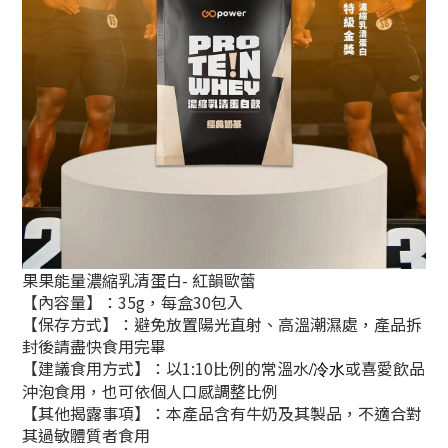
果果能量濃縮乳清蛋白- 紅韻歐蕾
【內容量】：35g，每盒30包入
【保存方式】：避免放置陽光直射、高溫潮濕處，產品拆
封後請盡快食用完畢
【建議食用方式】：以1:10比例的常溫水
或喜愛飲品
/冷水
沖泡食用，也可依個人口感調整比例
【其他揭露事項】：本產品含有牛奶及其製品，不適合對
其過敏體質者食用