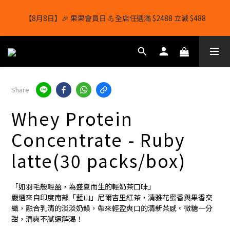
【8月8日】🎉 果果會員日 💪全店任選滿 $2488 立減 $488
【8月8日】🎉 果果會員日 💪全店任選滿 $2488 立減 $488
【1/8-31/8】8月下單即贈 蛋白威化餅×1-隨機口味
結帳輸入[gopowerhk]，可享全單*95折*，可與活動折扣疊加。
Share
[新會員優惠]新會員註冊即送$20購物金
Whey Protein
【8月8日】🎉 果果會員日 💪全店任選滿 $2488 立減 $488
Concentrate - Ruby
latte(30 packs/box)
「如羽毛般輕盈，為盛夏而生的輕奶茶口味」
嚴選來自印度南部「藍山」尼爾吉里紅茶，清雅花蜜香與果香交
織，融合乳清的淡淡奶韻，帶來輕盈爽口的清新茶感。微糖一分
甜，清爽不膩還解渴！