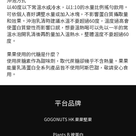
沖泡方式
以40度以下常溫水
，以1:10的水量比例搖勻飲用。
或冷水
可依個人喜好調整水量或加入冰塊，不影響蛋白質攝取量
和效果。沖泡乳清時建議水溫不要超過60度，溫度過高會
使蛋白質變性而影響口感，想要溫熱喝可以先以一半的常
溫水泡開乳清後再酌量加入溫熱水，整體溫度不要超過60
度。
果果使用的代糖是什麼？
使用蔗糖素作為甜味劑，取代蔗糖卻幾乎不含熱量。果果
能量乳清蛋白全系列產品皆不使用阿斯巴甜，敬請安心食
用。
平台品牌
GOGONUTS HK 果果堅果
Plants B 彼蛋白