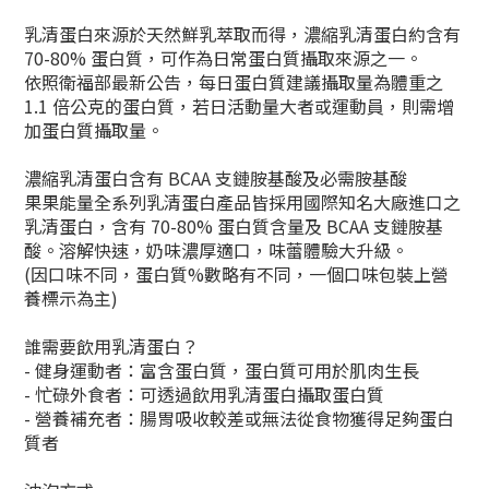
乳清蛋白來源於天然鮮乳萃取而得，濃縮乳清蛋白約含有
70-80% 蛋白質，可作為日常蛋白質攝取來源之一。
依照衛福部最新公告，每日蛋白質建議攝取量為體重之
1.1 倍公克的蛋白質，若日活動量大者或運動員，則需增
加蛋白質攝取量。
濃縮乳清蛋白含有 BCAA 支鏈胺基酸及必需胺基酸
果果能量全系列乳清蛋白產品皆採用國際知名大廠進口之
乳清蛋白，含有 70-80% 蛋白質含量及 BCAA 支鏈胺基
酸。溶解快速，奶味濃厚適口，味蕾體驗大升級。
(因口味不同，蛋白質%數略有不同，一個口味包裝上營
養標示為主)
誰需要飲用乳清蛋白？
- 健身運動者：富含蛋白質，蛋白質可用於肌肉生長
- 忙碌外食者：可透過飲用乳清蛋白攝取蛋白質
- 營養補充者：腸胃吸收較差或無法從食物獲得足夠蛋白
質者