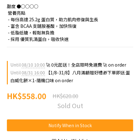
甜度 ●○○○○
 營養亮點
 - 每份高達 25.2g 蛋白質，助力肌肉修復與生長
 - 富含 BCAA 支鏈胺基酸，加快恢復
 - 低脂低糖，輕鬆無負擔
 - 採用 優質乳清蛋白，吸收快速
Until
08/10 10:00
🚀 0元起送！全店限時免運費 🚀 on order
Until
08/31 16:00
【1/8-31/8】八月滿額贈好禮🎁下單即送 蛋
白威化餅×1-隨機口味 on order
HK$558.00
HK$620.00
Sold Out
Notify When in Stock