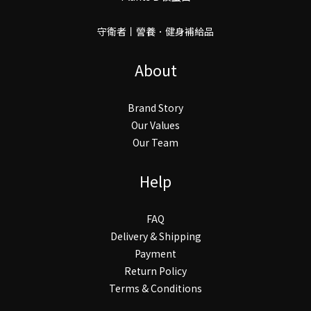
守衛者丨謍養．健身補給品
About
Brand Story
Our Values
Our Team
Help
FAQ
Delivery & Shipping
Payment
Return Policy
Terms & Conditions