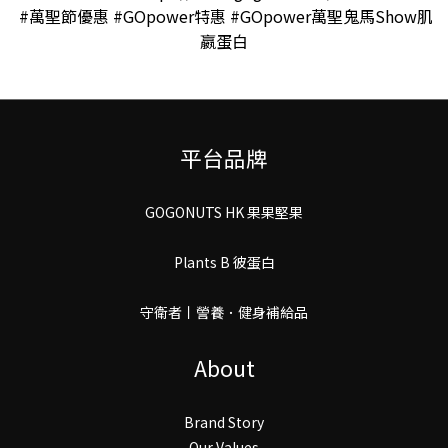
#萬聖節優惠 #GOpower特惠 #GOpower萬聖鬼馬Show肌
嬴蛋白
平台品牌
GOGONUTS HK 果果堅果
Plants B 彼蛋白
守衛者丨謍養．健身補給品
About
Brand Story
Our Values