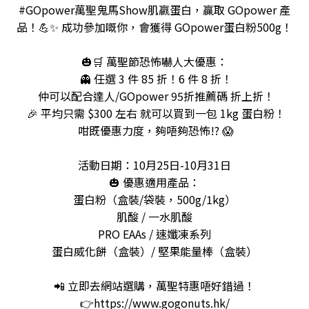
#GOpower萬聖鬼馬Show肌嬴蛋白，贏取 GOpower 產
品！💪✨ 成功參加嘅你，會獲得 GOpower蛋白粉500g！
🎃🛒 萬聖節恐怖嚇人大優惠：
👻 任選 3 件 85 折！6 件 8 折！
仲可以配合達人/GOpower 95折推薦碼 折上折！
🎉 平均只需 $300 左右 就可以買到一包 1kg 蛋白粉！
咁既優惠力度，夠唔夠恐怖!? 😱
活動日期：10月25日-10月31日
🎃 優惠適用產品：
蛋白粉（盒裝/袋裝，500g/1kg）
肌酸 / 一水肌酸
PRO EAAs / 速孅凍系列
蛋白威化餅（盒裝）/ 堅果能量棒（盒裝）
📲 立即去網站選購，萬聖特惠唔好錯過！
👉https://www.gogonuts.hk/