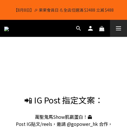
【8月8日】🎉 果果會員日 💪全店任選滿 $2488 立減 $488
【8月8日】🎉 果果會員日 💪全店任選滿 $2488 立減 $488
【1/8-31/8】8月下單即贈 蛋白威化餅×1-隨機口味
結帳輸入[gopowerhk]，可享全單*95折*，可與活動折扣疊加。
[新會員優惠]新會員註冊即送$20購物金
【8月8日】🎉 果果會員日 💪全店任選滿 $2488 立減 $488
📲 IG Post 指定文案：
萬聖鬼馬Show肌嬴蛋白！👻
Post IG貼文/reels，邀請 @gopower_hk 合作，