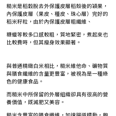
糙米是稻穀脫去外保護皮層稻殼後的穎果，
內保護皮層（果皮、種皮、珠心層）完好的
稻米籽粒，由於內保護皮層粗纖維、
糠蠟等較多口感較粗，質地緊密，煮起來也
比較費時，但其瘦身效果顯著。
與普通精緻白米相比，糙米維他命、礦物質
與膳食纖維的含量更豐富，被視為是一種綠
色的健康食品。
而糙米中所保留的外層組織卻具有很高的營
養價值，既減肥又美容。
糙米含豐富的膳食纖維，加速腸道蠕動，飽