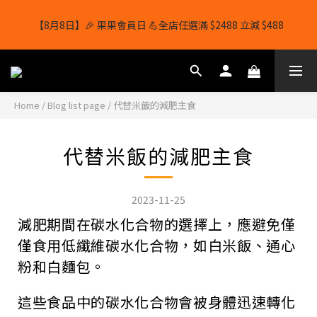
【8月8日】🎉 果果會員日 💪全店任選滿 $2488 立減 $488
【8月8日】🎉 果果會員日 💪全店任選滿 $2488 立減 $488
【1/8-31/8】8月下單即贈 蛋白威化餅×1-隨機口味
Home
/
Blog list page
/
代替米飯的減肥主食
結帳輸入[gopowerhk]，可享全單*95折*，可與活動折扣疊加。
[新會員優惠]新會員註冊即送$20購物金
代替米飯的減肥主食
【8月8日】🎉 果果會員日 💪全店任選滿 $2488 立減 $488
2023-11-25
減肥期間在碳水化合物的選擇上，應避免僅
僅食用低纖維碳水化合物，如白米飯、通心
粉和白麵包。
這些食品中的碳水化合物會被身體迅速轉化