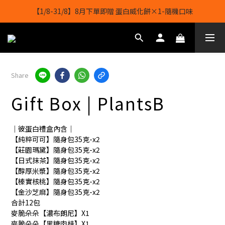
【1/8-31/8】8月下單即贈 蛋白威化餅×1-隨機口味
【1/8-31/8】8月下單即贈 蛋白威化餅×1-隨機口味
結帳輸入[gopowerhk]，可享全單*95折*，可與活動折扣疊加。
[新會員優惠]新會員註冊即送$20購物金
Share
【1/8-31/8】8月下單即贈 蛋白威化餅×1-隨機口味
Gift Box | PlantsB
｜彼蛋白禮盒內含｜
【純粹可可】隨身包35克-x2
【莊園瑪黛】隨身包35克-x2
【日式抹茶】隨身包35克-x2
【醇厚米漿】隨身包35克-x2
【榛實核桃】隨身包35克-x2
【金沙芝麻】隨身包35克-x2
合計12包
麥脆朵朵【濃布朗尼】X1
麥脆朵朵【黑糖肉桂】X1